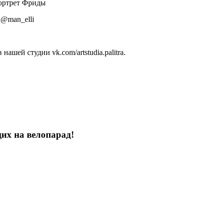
портрет Фриды
 @man_elli
ашей студии vk.com/artstudia.palitra.
их на велопарад!