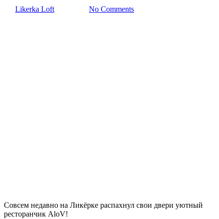
By
Likerka Loft
28.11.2022
No Comments
Совсем недавно на Ликёрке распахнул свои двери уютный
ресторанчик AloV!